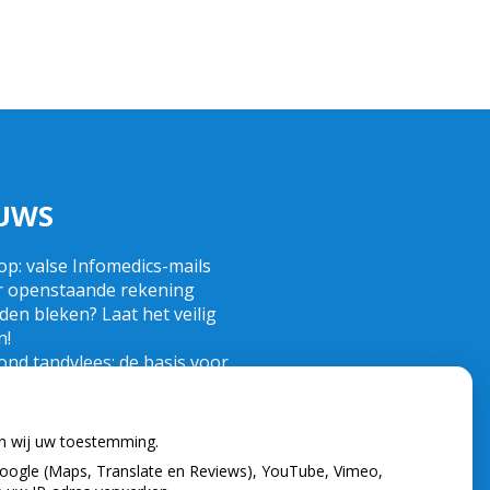
UWS
op: valse Infomedics-mails
r openstaande rekening
en bleken? Laat het veilig
n!
nd tandvlees: de basis voor
 gezonde mond
 de tandarts in het
tenland? Wees op je hoede!
en wij uw toestemming.
nd)zorgkosten gemaakt in
oogle (Maps, Translate en Reviews), YouTube, Vimeo,
? Check of die aftrekbaar zijn