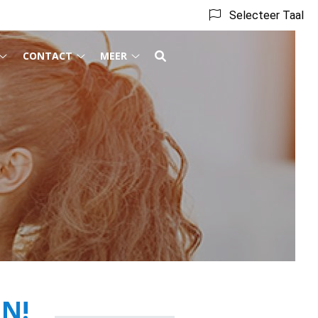
Selecteer Taal
CONTACT
MEER
Behandeling
Contact
Meer
submenu
submenu
submenu
EN!