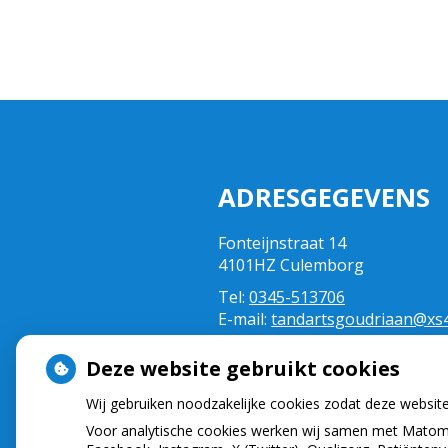
ADRESGEGEVENS
Fonteijnstraat 14
4101HZ Culemborg
Tel:
0345-513706
E-mail:
tandartsgoudriaan@xs4a
Deze website gebruikt cookies
Wij gebruiken noodzakelijke cookies zodat deze websit
Voor analytische cookies werken wij samen met Matomo