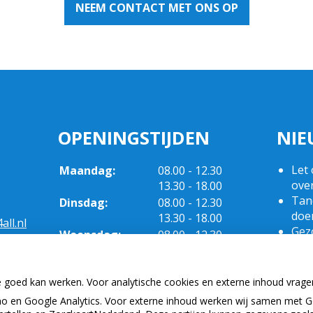
NEEM CONTACT MET ONS OP
OPENINGSTIJDEN
NIE
tot
Let 
Maandag:
08.00
- 12.30
tot
ove
13.30
- 18.00
Tand
tot
Dinsdag:
08.00
- 12.30
doe
tot
13.30
- 18.00
ll.nl
Gezo
tot
Woensdag:
08.00
- 12.30
een
tot
13.30
- 18.00
Naar
tot
Donderdag:
08.30
- 12.30
bui
tot
13.30
- 18.00
e goed kan werken. Voor analytische cookies en externe inhoud vrag
(Mo
Vrijdag:
08.30 - 12.30
 en Google Analytics. Voor externe inhoud werken wij samen met G
2025