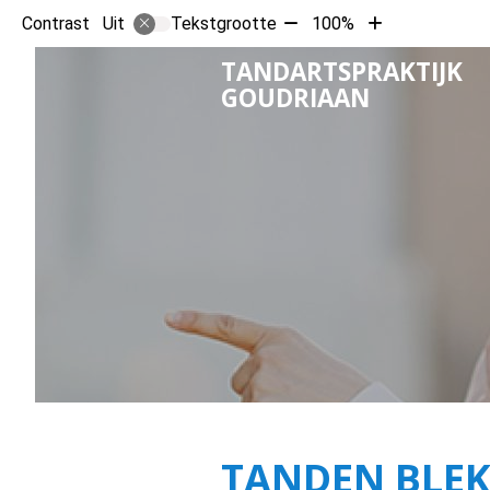
Tekst
Tekst
Contrast
Tekstgrootte
100%
Uit
verkleinen
vergroten
TANDARTSPRAKTIJK
met
met
GOUDRIAAN
10%
10%
TANDEN BLEKE