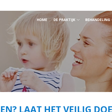
HOOFDMENU
HOME
DE PRAKTIJK
BEHANDELING
De
praktijk
submenu
N? LAAT HET VEILIG DO