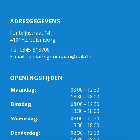
ADRESGEGEVENS
Fonteijnstraat 14
4101HZ Culemborg
Tel:
0345-513706
E-mail:
tandartsgoudriaan@xs4all.nl
OPENINGSTIJDEN
tot
Maandag:
08.00
- 12.30
tot
13.30
- 18.00
tot
Dinsdag:
08.00
- 12.30
tot
13.30
- 18.00
tot
Woensdag:
08.00
- 12.30
tot
13.30
- 18.00
tot
Donderdag:
08.30
- 12.30
tot
13.30
- 18.00