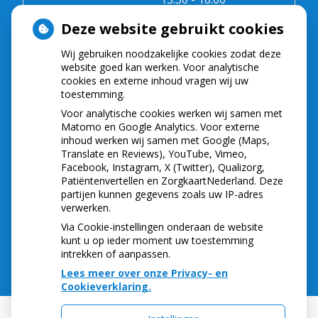
Vrijdag:
08.30 - 12.30
Deze website gebruikt cookies
Wij gebruiken noodzakelijke cookies zodat deze
NIEUWS
website goed kan werken. Voor analytische
cookies en externe inhoud vragen wij uw
toestemming.
Let op: valse Infomedics-mails over
openstaande rekening
Voor analytische cookies werken wij samen met
Tanden bleken? Laat het veilig doen!
Matomo en Google Analytics. Voor externe
inhoud werken wij samen met Google (Maps,
Gezond tandvlees: de basis voor een gezonde
Translate en Reviews), YouTube, Vimeo,
mond
Facebook, Instagram, X (Twitter), Qualizorg,
Naar de tandarts in het buitenland? Wees op je
Patiëntenvertellen en ZorgkaartNederland. Deze
hoede!
partijen kunnen gegevens zoals uw IP-adres
(Mond)zorgkosten gemaakt in 2025? Check of
verwerken.
die aftrekbaar zijn
Via Cookie-instellingen onderaan de website
kunt u op ieder moment uw toestemming
intrekken of aanpassen.
Lees meer over onze Privacy- en
Cookieverklaring.