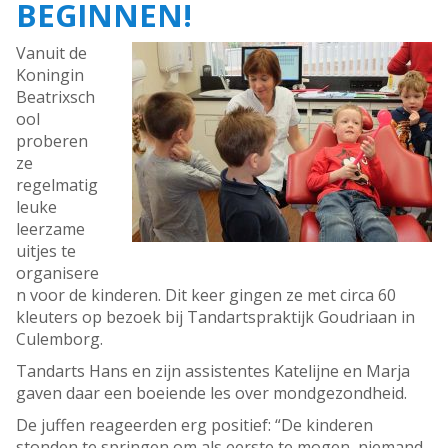
BEGINNEN!
Vanuit de
Koningin
Beatrixsch
ool
proberen
ze
regelmatig
leuke
leerzame
uitjes te
organisere
n voor de kinderen. Dit keer gingen ze met circa 60
kleuters op bezoek bij Tandartspraktijk Goudriaan in
Culemborg.
Tandarts Hans en zijn assistentes Katelijne en Marja
gaven daar een boeiende les over mondgezondheid.
De juffen reageerden erg positief: “De kinderen
stonden te springen om als eerste te mogen, niemand