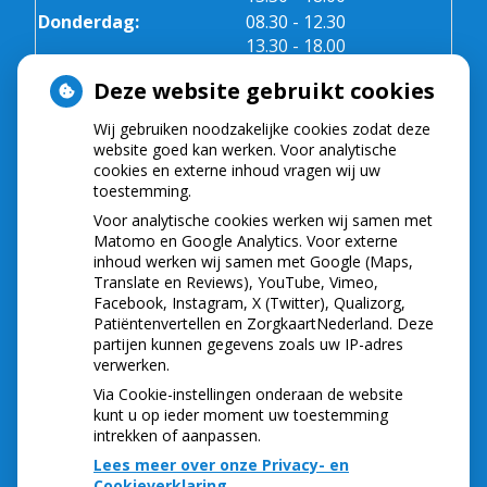
tot
Donderdag:
08.30
- 12.30
tot
13.30
- 18.00
Vrijdag:
08.30 - 12.30
Deze website gebruikt cookies
Wij gebruiken noodzakelijke cookies zodat deze
NIEUWS
website goed kan werken. Voor analytische
cookies en externe inhoud vragen wij uw
toestemming.
Let op: valse Infomedics-mails over
openstaande rekening
Voor analytische cookies werken wij samen met
Tanden bleken? Laat het veilig doen!
Matomo en Google Analytics. Voor externe
inhoud werken wij samen met Google (Maps,
Gezond tandvlees: de basis voor een gezonde
Translate en Reviews), YouTube, Vimeo,
mond
Facebook, Instagram, X (Twitter), Qualizorg,
Naar de tandarts in het buitenland? Wees op je
Patiëntenvertellen en ZorgkaartNederland. Deze
hoede!
partijen kunnen gegevens zoals uw IP-adres
(Mond)zorgkosten gemaakt in 2025? Check of
verwerken.
die aftrekbaar zijn
Via Cookie-instellingen onderaan de website
kunt u op ieder moment uw toestemming
intrekken of aanpassen.
Lees meer over onze Privacy- en
Cookieverklaring.