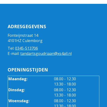
ADRESGEGEVENS
Fonteijnstraat 14
4101HZ Culemborg
Tel:
0345-513706
E-mail:
tandartsgoudriaan@xs4all.nl
OPENINGSTIJDEN
tot
Maandag:
08.00
- 12.30
tot
13.30
- 18.00
tot
Dinsdag:
08.00
- 12.30
tot
13.30
- 18.00
tot
Woensdag:
08.00
- 12.30
tot
13.30
- 18.00