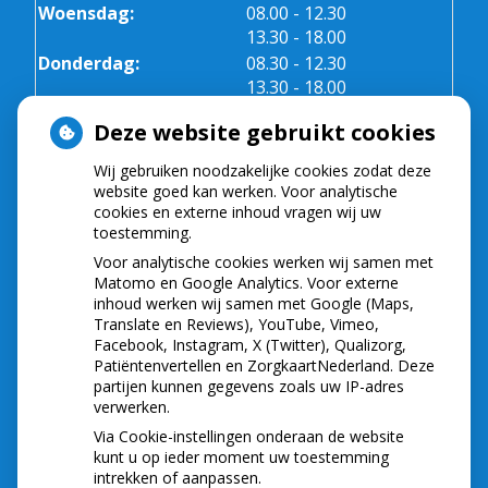
tot
Woensdag:
08.00
- 12.30
tot
13.30
- 18.00
tot
Donderdag:
08.30
- 12.30
tot
13.30
- 18.00
Vrijdag:
08.30 - 12.30
Deze website gebruikt cookies
Wij gebruiken noodzakelijke cookies zodat deze
NIEUWS
website goed kan werken. Voor analytische
cookies en externe inhoud vragen wij uw
toestemming.
Let op: valse Infomedics-mails over
openstaande rekening
Voor analytische cookies werken wij samen met
Tanden bleken? Laat het veilig doen!
Matomo en Google Analytics. Voor externe
inhoud werken wij samen met Google (Maps,
Gezond tandvlees: de basis voor een gezonde
Translate en Reviews), YouTube, Vimeo,
mond
Facebook, Instagram, X (Twitter), Qualizorg,
Naar de tandarts in het buitenland? Wees op je
Patiëntenvertellen en ZorgkaartNederland. Deze
hoede!
partijen kunnen gegevens zoals uw IP-adres
(Mond)zorgkosten gemaakt in 2025? Check of
verwerken.
die aftrekbaar zijn
Via Cookie-instellingen onderaan de website
kunt u op ieder moment uw toestemming
intrekken of aanpassen.