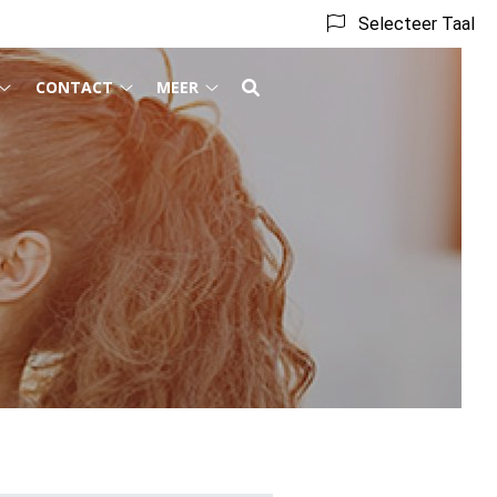
Selecteer Taal
CONTACT
MEER
Behandeling
Contact
Meer
submenu
submenu
submenu