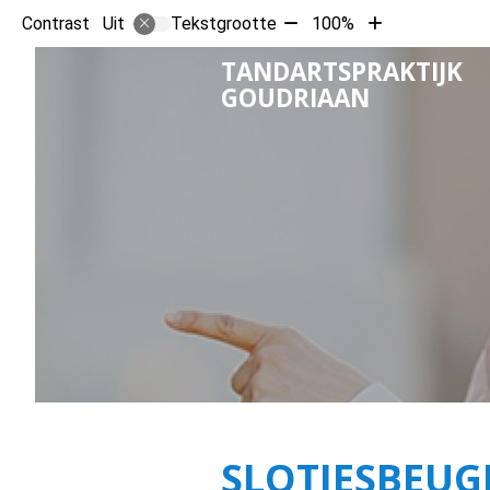
Tekst
Tekst
Contrast
Tekstgrootte
100%
Uit
verkleinen
vergroten
TANDARTSPRAKTIJK
met
met
GOUDRIAAN
10%
10%
SLOTJESBEUG