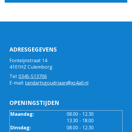
ADRESGEGEVENS
Fonteijnstraat 14
4101HZ Culemborg
Tel:
0345-513706
E-mail:
tandartsgoudriaan@xs4all.nl
OPENINGSTIJDEN
tot
Maandag:
08.00
- 12.30
tot
13.30
- 18.00
tot
Dinsdag:
08.00
- 12.30