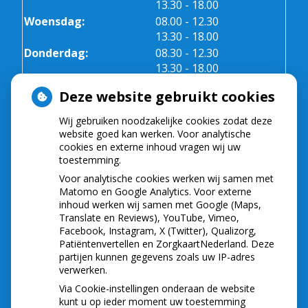
tot
13.30
- 18.00
tot
Woensdag:
08.00
- 12.30
tot
13.30
- 18.00
tot
Donderdag:
08.30
- 12.30
tot
13.30
- 18.00
Vrijdag:
08.30 - 12.30
Deze website gebruikt cookies
Wij gebruiken noodzakelijke cookies zodat deze
NIEUWS
website goed kan werken. Voor analytische
cookies en externe inhoud vragen wij uw
toestemming.
Let op: valse Infomedics-mails over
openstaande rekening
Voor analytische cookies werken wij samen met
Tanden bleken? Laat het veilig doen!
Matomo en Google Analytics. Voor externe
inhoud werken wij samen met Google (Maps,
Gezond tandvlees: de basis voor een gezonde
Translate en Reviews), YouTube, Vimeo,
mond
Facebook, Instagram, X (Twitter), Qualizorg,
Naar de tandarts in het buitenland? Wees op je
Patiëntenvertellen en ZorgkaartNederland. Deze
hoede!
partijen kunnen gegevens zoals uw IP-adres
(Mond)zorgkosten gemaakt in 2025? Check of
verwerken.
die aftrekbaar zijn
Via Cookie-instellingen onderaan de website
kunt u op ieder moment uw toestemming