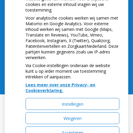
cookies en externe inhoud vragen wij uw
toestemming.
Let op: valse Infomedics-mails over
openstaande rekening
Voor analytische cookies werken wij samen met
Tanden bleken? Laat het veilig doen!
Matomo en Google Analytics. Voor externe
inhoud werken wij samen met Google (Maps,
Gezond tandvlees: de basis voor een gezonde
Translate en Reviews), YouTube, Vimeo,
mond
Facebook, Instagram, X (Twitter), Qualizorg,
Naar de tandarts in het buitenland? Wees op je
Patiëntenvertellen en ZorgkaartNederland. Deze
hoede!
partijen kunnen gegevens zoals uw IP-adres
(Mond)zorgkosten gemaakt in 2025? Check of
verwerken.
die aftrekbaar zijn
Via Cookie-instellingen onderaan de website
kunt u op ieder moment uw toestemming
intrekken of aanpassen.
Lees meer over onze Privacy- en
Cookieverklaring.
Instellingen
Uw Zorg Online
|
Beheer
Weigeren
Accepteren