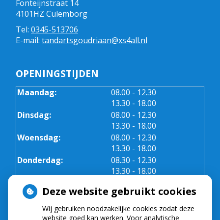
Fonteijnstraat 14
4101HZ Culemborg
Tel:
0345-513706
E-mail:
tandartsgoudriaan@xs4all.nl
OPENINGSTIJDEN
tot
Maandag:
08.00
- 12.30
tot
13.30
- 18.00
tot
Dinsdag:
08.00
- 12.30
tot
13.30
- 18.00
tot
Woensdag:
08.00
- 12.30
tot
13.30
- 18.00
tot
Donderdag:
08.30
- 12.30
tot
13.30
- 18.00
Vrijdag:
08.30 - 12.30
Deze website gebruikt cookies
Wij gebruiken noodzakelijke cookies zodat deze
NIEUWS
website goed kan werken. Voor analytische