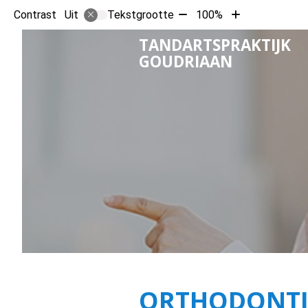
Tekst
Tekst
Contrast
Tekstgrootte
100%
Uit
verkleinen
vergroten
TANDARTSPRAKTIJK
met
met
GOUDRIAAN
10%
10%
ORTHODONTI