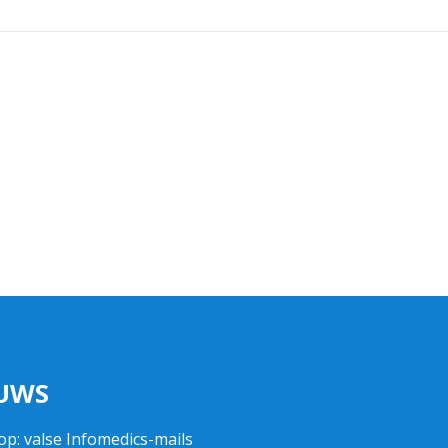
UWS
op: valse Infomedics-mails