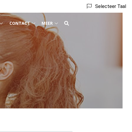
Selecteer Taal
CONTACT
MEER
Behandeling
Contact
Meer
submenu
submenu
submenu