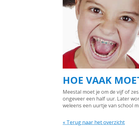
HOE VAAK MOET
Meestal moet je om de vijf of ze
ongeveer een half uur. Later word
weleens een uurtje van school m
« Terug naar het overzicht