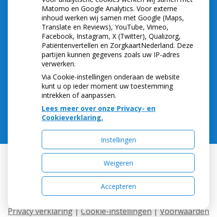
Let op: valse Infomedics-mails over
Matomo en Google Analytics. Voor externe
openstaande rekening
inhoud werken wij samen met Google (Maps,
Translate en Reviews), YouTube, Vimeo,
Tanden bleken? Laat het veilig doen!
Facebook, Instagram, X (Twitter), Qualizorg,
Gezond tandvlees: de basis voor een gezonde
Patiëntenvertellen en ZorgkaartNederland. Deze
mond
partijen kunnen gegevens zoals uw IP-adres
Naar de tandarts in het buitenland? Wees op je
verwerken.
hoede!
Via Cookie-instellingen onderaan de website
(Mond)zorgkosten gemaakt in 2025? Check of
kunt u op ieder moment uw toestemming
die aftrekbaar zijn
intrekken of aanpassen.
Lees meer over onze Privacy- en
Cookieverklaring.
Instellingen
Weigeren
Uw Zorg Online
|
Beheer
Accepteren
Privacy verklaring
|
Cookie-instellingen
|
Voorwaarden