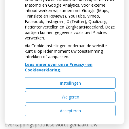
gemaakt. Soms is een tweede afdruk nodig. Dan wordt
Matomo en Google Analytics. Voor externe
op het gipsmodel een goed passende afdruklepel van
inhoud werken wij samen met Google (Maps,
Translate en Reviews), YouTube, Vimeo,
kunsthars gemaakt. Met deze lepel wordt opnieuw een
Facebook, Instagram, X (Twitter), Qualizorg,
afdruk gemaakt om een nóg nauwkeuriger gipsmodel
Patiëntenvertellen en ZorgkaartNederland. Deze
te krijgen. Hierop wordt uw overkappingsprothese
partijen kunnen gegevens zoals uw IP-adres
gemaakt.
verwerken.
Via Cookie-instellingen onderaan de website
Contact tussen boven- en onderkaak
kunt u op ieder moment uw toestemming
Tijdens een volgend bezoek bepaalt de tandarts de
intrekken of aanpassen.
stand van uw boven- en onderkaak ten opzichte van
Lees meer over onze Privacy- en
elkaar. Hij bepaalt hoe de kunsttanden en -kiezen in de
Cookieverklaring.
boven- en onderprothese contact met elkaar moeten
gaan maken, zodat u goed met uw
Instellingen
overkappingsprothese kunt kauwen.
Weigeren
Kleur, stand en vorm van de kunsttanden
Bent u tevreden over de kleur, de vorm en de stand van
Accepteren
uw eigen tanden? Of misschien juist niet? Informeer uw
behandelaar hierover vóórdat de
overkappingsprothese wordt gemaakt. Uw