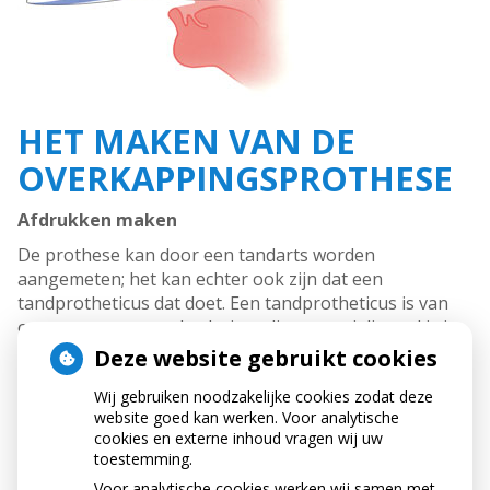
HET MAKEN VAN DE
OVERKAPPINGSPROTHESE
Afdrukken maken
De prothese kan door een tandarts worden
aangemeten; het kan echter ook zijn dat een
tandprotheticus dat doet. Een tandprotheticus is van
oorsprong een tandtechnicus die gespecialiseerd is in
het behandelen van patiënten met een kunstgebit.
Deze website gebruikt cookies
Een afdruk van uw kaak wordt gemaakt met behulp
Wij gebruiken noodzakelijke cookies zodat deze
van een afdruklepel, gevuld met een speciaal
website goed kan werken. Voor analytische
afdrukmateriaal. In het tandtechnisch laboratorium
cookies en externe inhoud vragen wij uw
wordt die afdruk met gips gevuld. Hierdoor ontstaat
toestemming.
een gipsmodel, waarop de prothese kan worden
Voor analytische cookies werken wij samen met