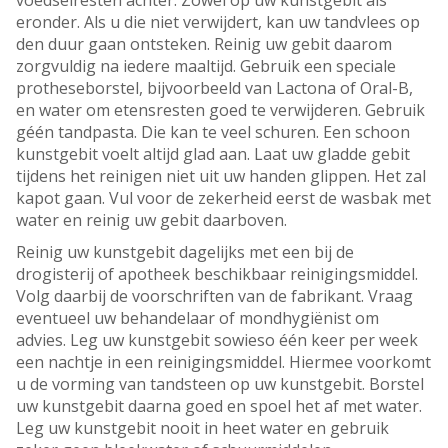
voedselresten achter. Zowel op uw kunstgebit als
eronder. Als u die niet verwijdert, kan uw tandvlees op
den duur gaan ontsteken. Reinig uw gebit daarom
zorgvuldig na iedere maaltijd. Gebruik een speciale
protheseborstel, bijvoorbeeld van Lactona of Oral-B,
en water om etensresten goed te verwijderen. Gebruik
géén tandpasta. Die kan te veel schuren. Een schoon
kunstgebit voelt altijd glad aan. Laat uw gladde gebit
tijdens het reinigen niet uit uw handen glippen. Het zal
kapot gaan. Vul voor de zekerheid eerst de wasbak met
water en reinig uw gebit daarboven.
Reinig uw kunstgebit dagelijks met een bij de
drogisterij of apotheek beschikbaar reinigingsmiddel.
Volg daarbij de voorschriften van de fabrikant. Vraag
eventueel uw behandelaar of mondhygiënist om
advies. Leg uw kunstgebit sowieso één keer per week
een nachtje in een reinigingsmiddel. Hiermee voorkomt
u de vorming van tandsteen op uw kunstgebit. Borstel
uw kunstgebit daarna goed en spoel het af met water.
Leg uw kunstgebit nooit in heet water en gebruik