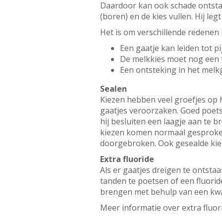
Daardoor kan ook schade ontstaa
(boren) en de kies vullen. Hij le
Het is om verschillende redenen b
Een gaatje kan leiden tot p
De melkkies moet nog een ti
Een ontsteking in het melkg
Sealen
Kiezen hebben veel groefjes op h
gaatjes veroorzaken. Goed poetse
hij besluiten een laagje aan te b
kiezen komen normaal gesproken 
doorgebroken. Ook gesealde kie
Extra fluoride
Als er gaatjes dreigen te ontstaa
tanden te poetsen of een fluorid
brengen met behulp van een kwast
Meer informatie over extra fluor