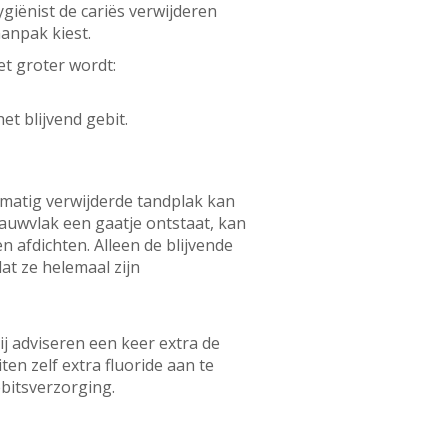
iënist de cariës verwijderen
aanpak kiest.
et groter wordt:
et blijvend gebit.
lmatig verwijderde tandplak kan
kauwvlak een gaatje ontstaat, kan
n afdichten. Alleen de blijvende
t ze helemaal zijn
ij adviseren een keer extra de
en zelf extra fluoride aan te
ebitsverzorging.