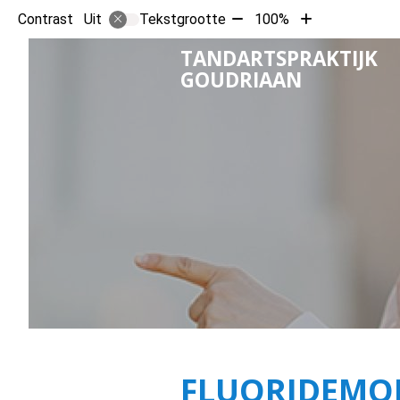
Tekst
Tekst
Contrast
Tekstgrootte
100%
Uit
verkleinen
vergroten
TANDARTSPRAKTIJK
met
met
GOUDRIAAN
10%
10%
FLUORIDEMO