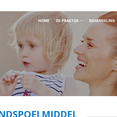
HOOFDMENU
HOME
DE PRAKTIJK
BEHANDELING
De
praktijk
submenu
NDSPOELMIDDEL