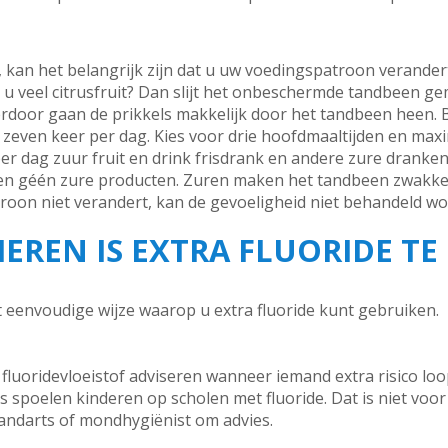
kan het belangrijk zijn dat u uw voedingspatroon verandert
t u veel citrusfruit? Dan slijt het onbeschermde tandbeen g
erdoor gaan de prikkels makkelijk door het tandbeen heen. 
even keer per dag. Kies voor drie hoofdmaaltijden en maxim
r dag zuur fruit en drink frisdrank en andere zure dranken
en géén zure producten. Zuren maken het tandbeen zwakker
roon niet verandert, kan de gevoeligheid niet behandeld w
EREN IS EXTRA FLUORIDE TE
t eenvoudige wijze waarop u extra fluoride kunt gebruiken.
luoridevloeistof adviseren wanneer iemand extra risico loopt
s spoelen kinderen op scholen met fluoride. Dat is niet voor 
andarts of mondhygiënist om advies.