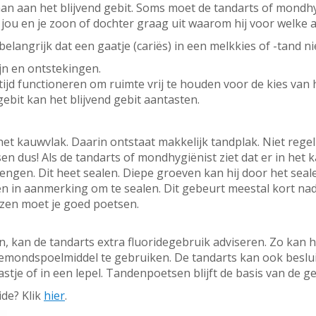
n aan het blijvend gebit. Soms moet de tandarts of mondhyg
gt jou en je zoon of dochter graag uit waarom hij voor welke 
elangrijk dat een gaatje (cariës) in een melkkies of -tand ni
ijn en ontstekingen.
jd functioneren om ruimte vrij te houden voor de kies van h
ebit kan het blijvend gebit aantasten.
et kauwvlak. Daarin ontstaat makkelijk tandplak. Niet rege
n dus! Als de tandarts of mondhygiënist ziet dat er in het 
rengen. Dit heet sealen. Diepe groeven kan hij door het seale
in aanmerking om te sealen. Dit gebeurt meestal kort nada
zen moet je goed poetsen.
n, kan de tandarts extra fluoridegebruik adviseren. Zo kan h
emondspoelmiddel te gebruiken. De tandarts kan ook besluit
je of in een lepel. Tandenpoetsen blijft de basis van de g
ide? Klik
hier
.