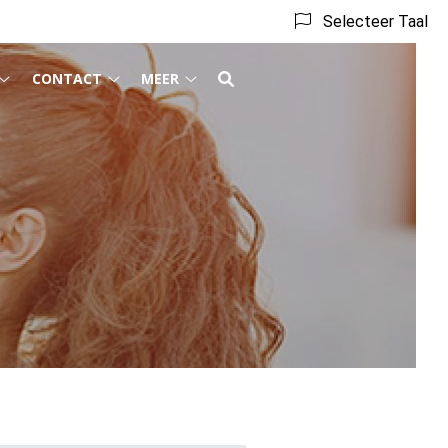
Selecteer Taal
CONTACT
MEER
Behandeling
Contact
Meer
submenu
submenu
submenu