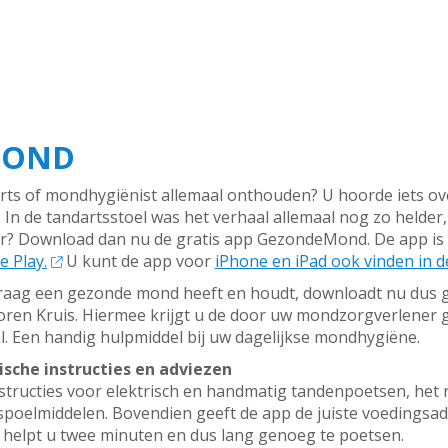
MOND
rts of mondhygiënist allemaal onthouden? U hoorde iets o
 In de tandartsstoel was het verhaal allemaal nog zo helder
r? Download dan nu de gratis app GezondeMond. De app is
e Play.
U kunt de app voor
iPhone en iPad ook vinden in 
raag een gezonde mond heeft en houdt, downloadt nu dus 
voren Kruis. Hiermee krijgt u de door uw mondzorgverlener
l. Een handig hulpmiddel bij uw dagelijkse mondhygiëne.
ische instructies en adviezen
nstructies voor elektrisch en handmatig tandenpoetsen, het
spoelmiddelen. Bovendien geeft de app de juiste voedings
helpt u twee minuten en dus lang genoeg te poetsen.