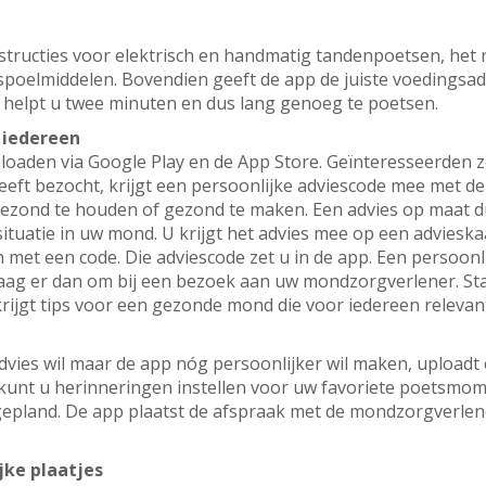
nstructies voor elektrisch en handmatig tandenpoetsen, het
spoelmiddelen. Bovendien geeft de app de juiste voedings
helpt u twee minuten en dus lang genoeg te poetsen.
 iedereen
nloaden via Google Play en de App Store. Geïnteresseerde
heeft bezocht, krijgt een persoonlijke adviescode mee met d
gezond te houden of gezond te maken. Een advies op maat d
uatie in uw mond. U krijgt het advies mee op een advieskaa
t een code. Die adviescode zet u in de app. Een persoonlij
aag er dan om bij een bezoek aan uw mondzorgverlener. St
krijgt tips voor een gezonde mond die voor iedereen relevant
advies wil maar de app nóg persoonlijker wil maken, uploadt
unt u herinneringen instellen voor uw favoriete poetsm
epland. De app plaatst de afspraak met de mondzorgverlene
jke plaatjes