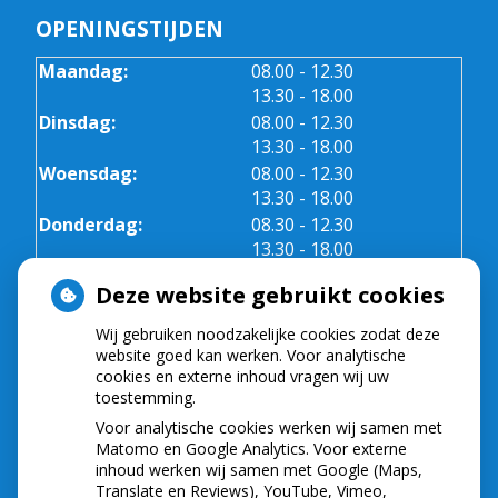
OPENINGSTIJDEN
tot
Maandag:
08.00
- 12.30
tot
13.30
- 18.00
tot
Dinsdag:
08.00
- 12.30
tot
13.30
- 18.00
tot
Woensdag:
08.00
- 12.30
tot
13.30
- 18.00
tot
Donderdag:
08.30
- 12.30
tot
13.30
- 18.00
Vrijdag:
08.30 - 12.30
Deze website gebruikt cookies
Wij gebruiken noodzakelijke cookies zodat deze
NIEUWS
website goed kan werken. Voor analytische
cookies en externe inhoud vragen wij uw
toestemming.
Let op: valse Infomedics-mails over
openstaande rekening
Voor analytische cookies werken wij samen met
Tanden bleken? Laat het veilig doen!
Matomo en Google Analytics. Voor externe
inhoud werken wij samen met Google (Maps,
Gezond tandvlees: de basis voor een gezonde
Translate en Reviews), YouTube, Vimeo,
mond