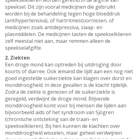
speekselklieren worden geremd in de afgifte van
speeksel. Dit zijn vooral medicijnen die gebruikt
worden bij de behandeling tegen hoge bloeddruk
(antihypertensiva), of hartritmestoornissen, of
medicijnen zoals antidepressiva, slaap- en
plasmiddelen. De medicijnen tasten de speekselklieren
zelf meestal niet aan, maar remmen alleen de
speekselafgifte.
2. Ziekten
Een droge mond kan optreden bij uitdroging door
koorts of diarree. Ook iemand die lijdt aan een nog niet
goed ingestelde suikerziekte kan klagen over dorst en
monddroogheid. In deze gevallen is de klacht tijdelijk.
Zodra de ziekte is genezen of de suikerziekte is
geregeld, verdwijnt de droge mond. Blijvende
monddroogheid komt voor bij mensen die lijden aan
bijvoorbeeld aids of het syndroom van Sjögren
(chronische ontsteking van de traan- en
speekselklieren). Bij hen kunnen de klachten over
monddroogheid wisselen, maar geheel verdwijnen