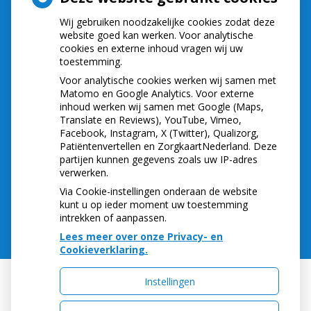
Wij gebruiken noodzakelijke cookies zodat deze
NIEUWS
website goed kan werken. Voor analytische
cookies en externe inhoud vragen wij uw
toestemming.
Let op: valse Infomedics-mails over
openstaande rekening
Voor analytische cookies werken wij samen met
Tanden bleken? Laat het veilig doen!
Matomo en Google Analytics. Voor externe
inhoud werken wij samen met Google (Maps,
Gezond tandvlees: de basis voor een gezonde
Translate en Reviews), YouTube, Vimeo,
mond
Facebook, Instagram, X (Twitter), Qualizorg,
Naar de tandarts in het buitenland? Wees op je
Patiëntenvertellen en ZorgkaartNederland. Deze
hoede!
partijen kunnen gegevens zoals uw IP-adres
(Mond)zorgkosten gemaakt in 2025? Check of
verwerken.
die aftrekbaar zijn
Via Cookie-instellingen onderaan de website
kunt u op ieder moment uw toestemming
intrekken of aanpassen.
Lees meer over onze Privacy- en
Cookieverklaring.
Instellingen
Uw Zorg Online
|
Beheer