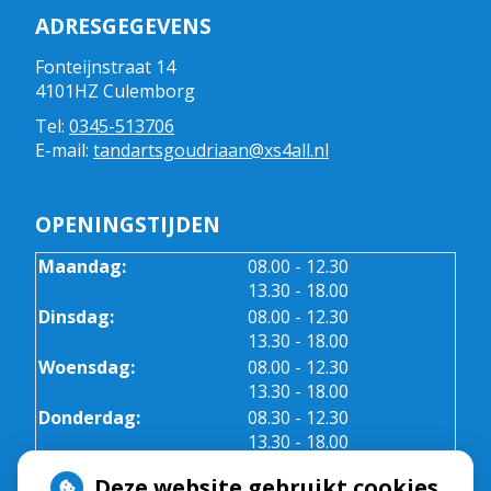
ADRESGEGEVENS
Fonteijnstraat 14
4101HZ Culemborg
Tel:
0345-513706
E-mail:
tandartsgoudriaan@xs4all.nl
OPENINGSTIJDEN
tot
Maandag:
08.00
- 12.30
tot
13.30
- 18.00
tot
Dinsdag:
08.00
- 12.30
tot
13.30
- 18.00
tot
Woensdag:
08.00
- 12.30
tot
13.30
- 18.00
tot
Donderdag:
08.30
- 12.30
tot
13.30
- 18.00
Vrijdag:
08.30 - 12.30
Deze website gebruikt cookies