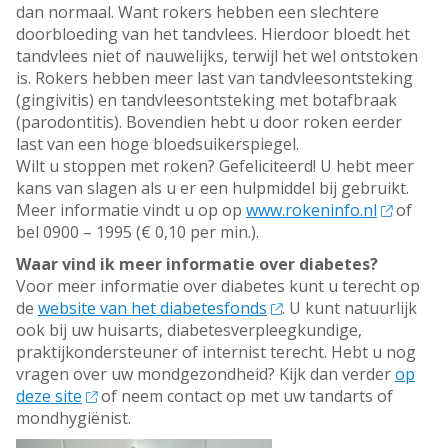
dan normaal. Want rokers hebben een slechtere
doorbloeding van het tandvlees. Hierdoor bloedt het
tandvlees niet of nauwelijks, terwijl het wel ontstoken
is. Rokers hebben meer last van tandvleesontsteking
(gingivitis) en tandvleesontsteking met botafbraak
(parodontitis). Bovendien hebt u door roken eerder
last van een hoge bloedsuikerspiegel.
Wilt u stoppen met roken? Gefeliciteerd! U hebt meer
kans van slagen als u er een hulpmiddel bij gebruikt.
Meer informatie vindt u op op
www.rokeninfo.nl
of
bel 0900 – 1995 (€ 0,10 per min.).
Waar vind ik meer informatie over diabetes?
Voor meer informatie over diabetes kunt u terecht op
de
website van het diabetesfonds
. U kunt natuurlijk
ook bij uw huisarts, diabetesverpleegkundige,
praktijkondersteuner of internist terecht. Hebt u nog
vragen over uw mondgezondheid? Kijk dan verder
op
deze site
of neem contact op met uw tandarts of
mondhygiënist.