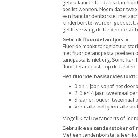
gebruik meer tandplak dan handt
beslist wennen. Neem daar twee w
een handtandenborstel met zach
kinderborstel worden gepoetst, a
geldt: vervang de tandenborstel 
Gebruik fluoridetandpasta
Fluoride maakt tandglazuur ster
met fluoridetandpasta poetsen oo
tandpasta is niet erg. Soms kan 
fluoridetandpasta op de tanden. 
Het fluoride-basisadvies luidt:
0 en 1 jaar, vanaf het doo
2, 3 en 4 jaar: tweemaal p
5 jaar en ouder: tweemaal 
Voor alle leeftijden: alle 
Mogelijk zal uw tandarts of mond
Gebruik een tandenstoker of 
Met een tandenborstel alleen ku