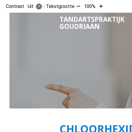
Tekst
Tekst
Contrast
Tekstgrootte
100%
Uit
verkleinen
vergroten
TANDARTSPRAKTIJK
met
met
GOUDRIAAN
10%
10%
CHLOORHEXI