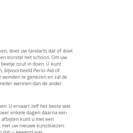
en, doet uw tandarts dat of doet
f en borstel het schoon. Om uw
 beetje zout in doen. U kunt
, bijvoorbeeld Perio-Aid of
e wonden te genezen en zal de
sneller wennen dan de ander.
en. U ervaart zelf het beste wat
robeer enkele dagen daarna een
n afbijten kunt u met een
ig met uw nieuwe kunstkiezen.
an dat u gewend was.