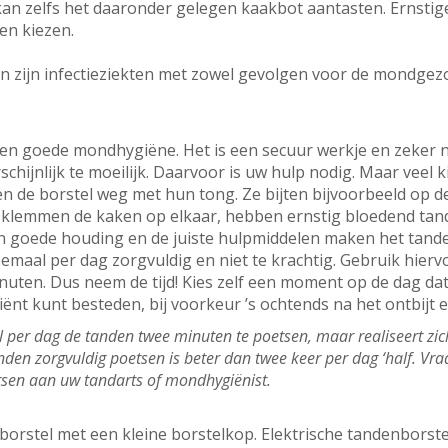
kan zelfs het daaronder gelegen kaakbot aantasten. Ernst
 en kiezen.
n zijn infectieziekten met zowel gevolgen voor de mondgez
en goede mondhygiëne. Het is een secuur werkje en zeker n
schijnlijk te moeilijk. Daarvoor is uw hulp nodig. Maar veel
n de borstel weg met hun tong. Ze bijten bijvoorbeeld op d
 klemmen de kaken op elkaar, hebben ernstig bloedend tandv
n goede houding en de juiste hulpmiddelen maken het tanden
emaal per dag zorgvuldig en niet te krachtig. Gebruik hiervo
uten. Dus neem de tijd! Kies zelf een moment op de dag da
ënt kunt besteden, bij voorkeur ’s ochtends na het ontbijt e
per dag de tanden twee minuten te poetsen, maar realiseert zich d
nden zorgvuldig poetsen is beter dan twee keer per dag ‘half. Vr
etsen aan uw tandarts of mondhygiënist.
borstel met een kleine borstelkop. Elektrische tandenborstel