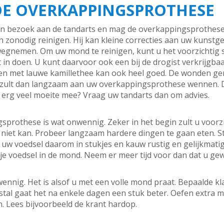
E OVERKAPPINGSPROTHESE
en bezoek aan de tandarts en mag de overkappingsprothese 
zonodig reinigen. Hij kan kleine correcties aan uw kunstge
wegnemen. Om uw mond te reinigen, kunt u het voorzichtig 
t in doen. U kunt daarvoor ook een bij de drogist verkrijg
len met lauwe kamillethee kan ook heel goed. De wonden g
 zult dan langzaam aan uw overkappingsprothese wennen. Dat
 erg veel moeite mee? Vraag uw tandarts dan om advies.
prothese is wat onwennig. Zeker in het begin zult u voorz
n niet kan. Probeer langzaam hardere dingen te gaan eten. 
d uw voedsel daarom in stukjes en kauw rustig en gelijkmat
kje voedsel in de mond. Neem er meer tijd voor dan dat u ge
ennig. Het is alsof u met een volle mond praat. Bepaalde k
tal gaat het na enkele dagen een stuk beter. Oefen extra m
n. Lees bijvoorbeeld de krant hardop.