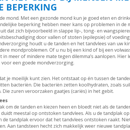
E BEPERKING
nde mond. Met een gezonde mond kun je goed eten en drinke
andelijke beperking hebben meer kans op problemen in de 
uit dat zich bijvoorbeeld in slappe lip-, tong- en wangspie
tsbeschadiging door vallen of stoten (epilepsie) of voedin
erzorging houdt u de tanden en het tandvlees van uw kind 
ndere mondproblemen. Of u nu bij een kind of bij een volwa
ult in meer of mindere mate tegen dilemma’s aanlopen. Hier
n voor een goede mondverzorging.
 dat je moeilijk kunt zien. Het ontstaat op én tussen de tan
itten bacteriën. Die bacteriën zetten koolhydraten, zoals su
 Die zuren veroorzaken gaatjes (cariës) in het gebit.
ees
trak om de tanden en kiezen heen en bloedt niet als de tand
 duidt meestal op ontstoken tandvlees. Als u de tandplak op
in de tandplak ervoor dat het tandvlees ontstoken raakt. Ni
en. Aan tandsteen hecht zich makkelijk weer nieuwe tandplak