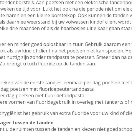
andenborstels. Aan poetsen met een elektrische tandenbors
eken de tijd voor. Lukt het ook na die periode niet om elek
te haren en een kleine borstelkop. Ook kunnen de tanden 
ls daarmee weerstand bij uw volwassen kindof cliënt wordt 
elke drie maanden of als de haarbosjes uit elkaar gaan staa
ker en minder goed oplosbaar in zuur. Gebruik daarom een 
k als uw kind of cliënt na het poetsen niet kan spoelen. Het
het nuttig zijn zonder tandpasta te poetsen. Smeer dan na 
Zo brengt u toch fluoride op de tanden aan.
rbreken van de eerste tandjes: éénmaal per dag poetsen met
er dag poetsen met fluoridepeutertandpasta
per dag poetsen met fluoridetandpasta
andere vormen van fluoridegebruik in overleg met tandarts o
hygiënist het gebruik van extra fluoride voor uw kind of cli
rager tussen de tanden
nt u de ruimten tussen de tanden en kiezen niet goed scho