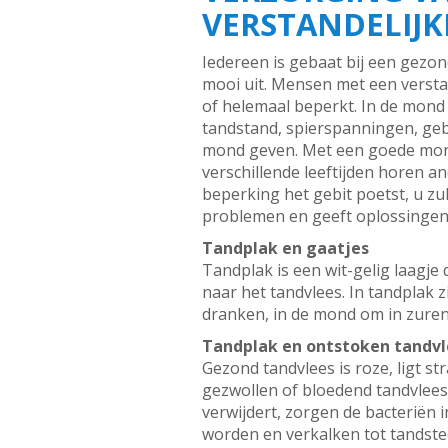
VERSTANDELIJK
Iedereen is gebaat bij een gezo
mooi uit. Mensen met een verst
of helemaal beperkt. In de mond 
tandstand, spierspanningen, gebi
mond geven. Met een goede mondv
verschillende leeftijden horen a
beperking het gebit poetst, u z
problemen en geeft oplossinge
Tandplak en gaatjes
Tandplak is een wit-gelig laagje
naar het tandvlees. In tandplak z
dranken, in de mond om in zuren.
Tandplak en ontstoken tandvl
Gezond tandvlees is roze, ligt s
gezwollen of bloedend tandvlees
verwijdert, zorgen de bacteriën 
worden en verkalken tot tandste