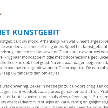
ET KUNSTGEBIT
nstgebit uit uw mond. Afhankelijk van wat u heeft afgesprok
r de wonden als u het zelf mag doen. Spoel het kunstgebit a
rzichtig spoelen met lauw water. Daar kunt u eventueel een
 verkrijgbaar mondspoelmiddel met chloorhexidine gebruiken
illethee kan ook heel goed. Na een paar dagen beginnen d
zaam aan uw kunstgebit wennen. Dat vraagt tijd. De een zal 
 Vraag uw tandarts dan om advies.
 wat onwennig. Zeker in het begin zult u voorzichtig aan do
dagen zacht voedsel, zoals puree, gehakt en zacht fruit. P
r later kunt u voedsel eten zoals vlees of een appel. Stukke
d uw voedsel daarom in stukjes en kauw rustig en gelijkmat
n stukje voedsel in de mond. Neem er iets meer tijd voor d