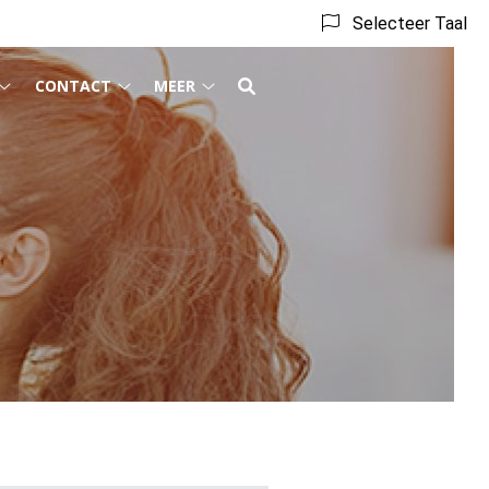
Selecteer Taal
CONTACT
MEER
Behandeling
Contact
Meer
submenu
submenu
submenu