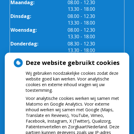
tot
Maandag:
08.00
- 12.30
tot
13.30
- 18.00
tot
Dinsdag:
08.00
- 12.30
tot
13.30
- 18.00
tot
Woensdag:
08.00
- 12.30
tot
13.30
- 18.00
tot
Donderdag:
08.30
- 12.30
tot
13.30
- 18.00
Vrijdag:
08.30 - 12.30
Deze website gebruikt cookies
Wij gebruiken noodzakelijke cookies zodat deze
NIEUWS
website goed kan werken. Voor analytische
cookies en externe inhoud vragen wij uw
toestemming.
Let op: valse Infomedics-mails over
openstaande rekening
Voor analytische cookies werken wij samen met
Tanden bleken? Laat het veilig doen!
Matomo en Google Analytics. Voor externe
inhoud werken wij samen met Google (Maps,
Gezond tandvlees: de basis voor een gezonde
Translate en Reviews), YouTube, Vimeo,
mond
Facebook, Instagram, X (Twitter), Qualizorg,
Naar de tandarts in het buitenland? Wees op je
Patiëntenvertellen en ZorgkaartNederland. Deze
hoede!
partijen kunnen gegevens zoals uw IP-adres