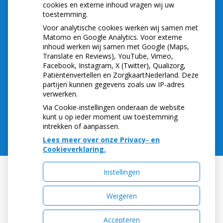
cookies en externe inhoud vragen wij uw
toestemming.
Let op: valse Infomedics-mails over
openstaande rekening
Voor analytische cookies werken wij samen met
Tanden bleken? Laat het veilig doen!
Matomo en Google Analytics. Voor externe
inhoud werken wij samen met Google (Maps,
Gezond tandvlees: de basis voor een gezonde
Translate en Reviews), YouTube, Vimeo,
mond
Facebook, Instagram, X (Twitter), Qualizorg,
Naar de tandarts in het buitenland? Wees op je
Patiëntenvertellen en ZorgkaartNederland. Deze
hoede!
partijen kunnen gegevens zoals uw IP-adres
(Mond)zorgkosten gemaakt in 2025? Check of
verwerken.
die aftrekbaar zijn
Via Cookie-instellingen onderaan de website
kunt u op ieder moment uw toestemming
intrekken of aanpassen.
Lees meer over onze Privacy- en
Cookieverklaring.
Instellingen
Uw Zorg Online
|
Beheer
Weigeren
Accepteren