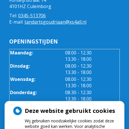
Fonteijnstraat 14
4101HZ Culemborg
Tel:
0345-513706
E-mail:
tandartsgoudriaan@xs4all.nl
OPENINGSTIJDEN
tot
Maandag:
08.00
- 12.30
tot
13.30
- 18.00
tot
Dinsdag:
08.00
- 12.30
tot
13.30
- 18.00
tot
Woensdag:
08.00
- 12.30
tot
13.30
- 18.00
tot
Donderdag:
08.30
- 12.30
tot
13.30
- 18.00
Vrijdag:
08.30 - 12.30
Deze website gebruikt cookies
Wij gebruiken noodzakelijke cookies zodat deze
NIEUWS
website goed kan werken. Voor analytische