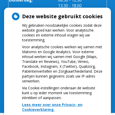
Donderdag:
08.30
- 12.30
tot
13.30
- 18.00
Vrijdag:
08.30 - 12.30
Deze website gebruikt cookies
Wij gebruiken noodzakelijke cookies zodat deze
NIEUWS
website goed kan werken. Voor analytische
cookies en externe inhoud vragen wij uw
toestemming.
Let op: valse Infomedics-mails over
openstaande rekening
Voor analytische cookies werken wij samen met
Tanden bleken? Laat het veilig doen!
Matomo en Google Analytics. Voor externe
inhoud werken wij samen met Google (Maps,
Gezond tandvlees: de basis voor een gezonde
Translate en Reviews), YouTube, Vimeo,
mond
Facebook, Instagram, X (Twitter), Qualizorg,
Naar de tandarts in het buitenland? Wees op je
Patiëntenvertellen en ZorgkaartNederland. Deze
hoede!
partijen kunnen gegevens zoals uw IP-adres
(Mond)zorgkosten gemaakt in 2025? Check of
verwerken.
die aftrekbaar zijn
Via Cookie-instellingen onderaan de website
kunt u op ieder moment uw toestemming
intrekken of aanpassen.
Lees meer over onze Privacy- en
Cookieverklaring.