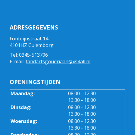
ADRESGEGEVENS
Fonteijnstraat 14
4101HZ Culemborg
Tel:
0345-513706
E-mail:
tandartsgoudriaan@xs4all.nl
OPENINGSTIJDEN
tot
Maandag:
08.00
- 12.30
tot
13.30
- 18.00
tot
Dinsdag:
08.00
- 12.30
tot
13.30
- 18.00
tot
Woensdag:
08.00
- 12.30
tot
13.30
- 18.00
tot